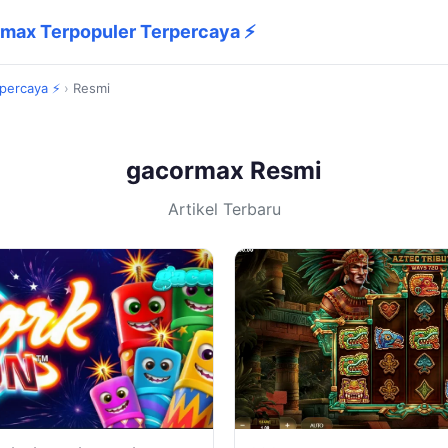
rmax Terpopuler Terpercaya ⚡
percaya ⚡
›
Resmi
gacormax Resmi
Artikel Terbaru