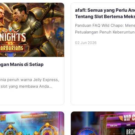
afafl: Semua yang Perlu An
Tentang Slot Bertema Mek
Panduan FAQ Wild Chapo: Menel
Petualangan Penuh Keberuntun
di ulasan mendalam mengenai W
02 Jun 2026
permainan slot...
gan Manis di Setiap
unia penuh warna Jelly Express,
 slot yang membawa Anda
n manis yang luar biasa....