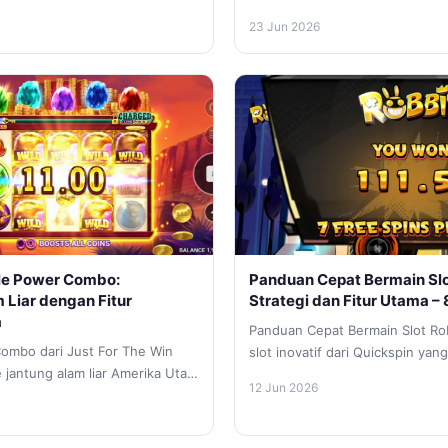
iap putaran terasa seperti
klasik dengan estetika futuristi
23 Jun 2026
rta...
le Power Combo:
Panduan Cepat Bermain Slo
 Liar dengan Fitur
Strategi dan Fitur Utama –
a
Panduan Cepat Bermain Slot Rob
ombo dari Just For The Win
slot inovatif dari Quickspin y
antung alam liar Amerika Utara
dalam dunia perampokan kasino 
12 Jun 2026
...