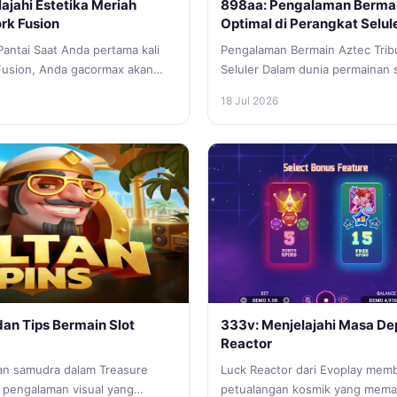
ajahi Estetika Meriah
898aa: Pengalaman Bermai
rk Fusion
Optimal di Perangkat Selul
 Pantai Saat Anda pertama kali
Pengalaman Bermain Aztec Trib
usion, Anda gacormax akan
Seluler Dalam dunia permainan 
leh suasana karnaval...
kemampuan untuk membawa pe
18 Jul 2026
saja adalah...
an Tips Bermain Slot
333v: Menjelajahi Masa De
Reactor
an samudra dalam Treasure
Luck Reactor dari Evoplay mem
pengalaman visual yang
petualangan kosmik yang mema