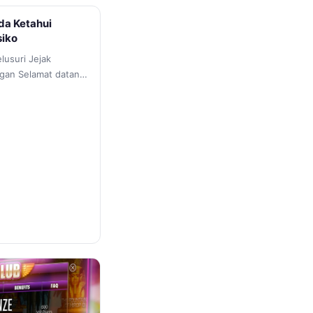
da Ketahui
siko
usuri Jejak
gan Selamat datang
ild Chapo, sebuah