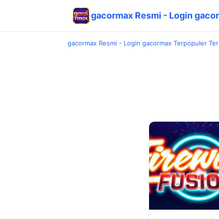
gacormax Resmi - Login gaco
gacormax Resmi - Login gacormax Terpopuler Ter