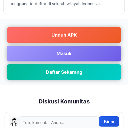
pengguna terdaftar di seluruh wilayah Indonesia.
Unduh APK
Masuk
Daftar Sekarang
Diskusi Komunitas
Kirim