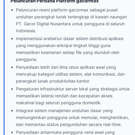
Peluncuran Perdana Platform gacormax
Peluncuran resmi platform gacormax sebagai pusat
unduhan perangkat lunak terlengkap di bawah naungan
PT. Gacor Digital Nusantara untuk pengguna di seluruh
Indonesia.
Implementasi arsitektur dasar sistem distribusi aplikasi
yang menggunakan enkripsi tingkat tinggi guna
memastikan keamanan setiap file yang diunduh oleh
pengguna.
Penyediaan lebih dari lima ratus aplikasi awal yang
mencakup kategori utilitas sistem, alat komunikasi, dan
perangkat lunak produktivitas kantor.
Pengaturan infrastruktur server lokal yang strategis untuk
memastikan latensi rendah dan kecepatan akses
maksimal bagi seluruh pengguna domestik.
Integrasi sistem manajemen unduhan dasar yang
memungkinkan pengguna untuk memulai, menghentikan,
dan memantau status pengunduhan secara real-time.
Penyediaan antarmuka pengguna versi awal yang