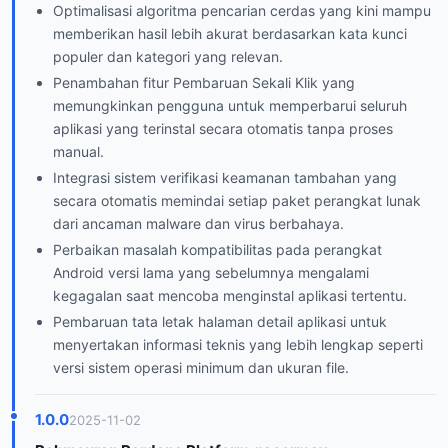
Optimalisasi algoritma pencarian cerdas yang kini mampu
memberikan hasil lebih akurat berdasarkan kata kunci
populer dan kategori yang relevan.
Penambahan fitur Pembaruan Sekali Klik yang
memungkinkan pengguna untuk memperbarui seluruh
aplikasi yang terinstal secara otomatis tanpa proses
manual.
Integrasi sistem verifikasi keamanan tambahan yang
secara otomatis memindai setiap paket perangkat lunak
dari ancaman malware dan virus berbahaya.
Perbaikan masalah kompatibilitas pada perangkat
Android versi lama yang sebelumnya mengalami
kegagalan saat mencoba menginstal aplikasi tertentu.
Pembaruan tata letak halaman detail aplikasi untuk
menyertakan informasi teknis yang lebih lengkap seperti
versi sistem operasi minimum dan ukuran file.
1.0.0
2025-11-02