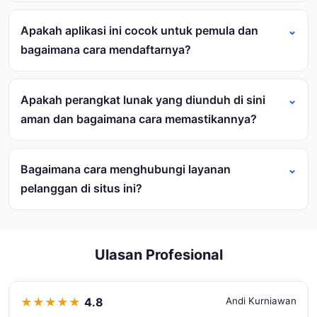
Apakah aplikasi ini cocok untuk pemula dan
bagaimana cara mendaftarnya?
Apakah perangkat lunak yang diunduh di sini
aman dan bagaimana cara memastikannya?
Bagaimana cara menghubungi layanan
pelanggan di situs ini?
Ulasan Profesional
★
★
★
★
★
4.8
Andi Kurniawan