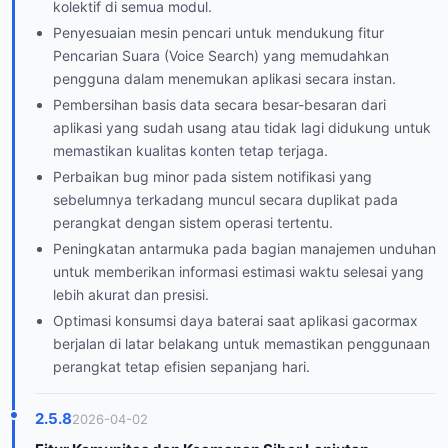
kolektif di semua modul.
Penyesuaian mesin pencari untuk mendukung fitur
Pencarian Suara (Voice Search) yang memudahkan
pengguna dalam menemukan aplikasi secara instan.
Pembersihan basis data secara besar-besaran dari
aplikasi yang sudah usang atau tidak lagi didukung untuk
memastikan kualitas konten tetap terjaga.
Perbaikan bug minor pada sistem notifikasi yang
sebelumnya terkadang muncul secara duplikat pada
perangkat dengan sistem operasi tertentu.
Peningkatan antarmuka pada bagian manajemen unduhan
untuk memberikan informasi estimasi waktu selesai yang
lebih akurat dan presisi.
Optimasi konsumsi daya baterai saat aplikasi gacormax
berjalan di latar belakang untuk memastikan penggunaan
perangkat tetap efisien sepanjang hari.
2.5.8
2026-04-02