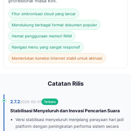
profesional masa kini.
Fitur sinkronisasi cloud yang lancar
Mendukung berbagai format dokumen populer
Hemat penggunaan memori RAM
Navigasi menu yang sangat responsif
Memerlukan koneksi internet stabil untuk aktivasi
Catatan Rilis
2.7.2
2026-05-01
Terbaru
Stabilisasi Menyeluruh dan Inovasi Pencarian Suara
Versi stabilisasi menyeluruh menjelang perayaan hari jadi
platform dengan peningkatan performa sistem secara