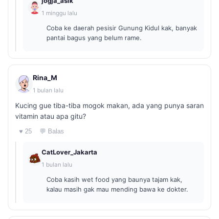
jogja_asik
1 minggu lalu
Coba ke daerah pesisir Gunung Kidul kak, banyak
pantai bagus yang belum rame.
Rina_M
1 bulan lalu
Kucing gue tiba-tiba mogok makan, ada yang punya saran
vitamin atau apa gitu?
♥ 25
💬 Balas
CatLover_Jakarta
1 bulan lalu
Coba kasih wet food yang baunya tajam kak,
kalau masih gak mau mending bawa ke dokter.