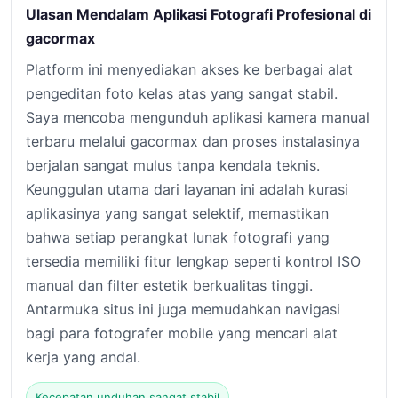
Ulasan Mendalam Aplikasi Fotografi Profesional di
gacormax
Platform ini menyediakan akses ke berbagai alat
pengeditan foto kelas atas yang sangat stabil.
Saya mencoba mengunduh aplikasi kamera manual
terbaru melalui gacormax dan proses instalasinya
berjalan sangat mulus tanpa kendala teknis.
Keunggulan utama dari layanan ini adalah kurasi
aplikasinya yang sangat selektif, memastikan
bahwa setiap perangkat lunak fotografi yang
tersedia memiliki fitur lengkap seperti kontrol ISO
manual dan filter estetik berkualitas tinggi.
Antarmuka situs ini juga memudahkan navigasi
bagi para fotografer mobile yang mencari alat
kerja yang andal.
Kecepatan unduhan sangat stabil