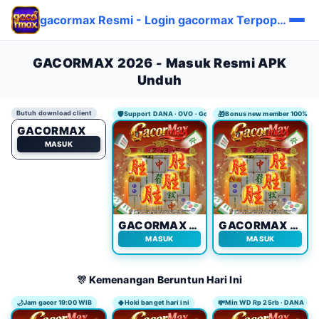
gacormax Resmi - Login gacormax Terpopuler Terpercaya ⚡
GACORMAX 2026 - Masuk Resmi APK
Unduh
Butuh download client
🛡️
Support DANA · OVO · GoPay
🎁
Bonus new member 100%
GACORMAX
MASUK
GACORMAX PRO
GACORMAX PLUS
MASUK
MASUK
🎊 Kemenangan Beruntun Hari Ini
🌙
Jam gacor 19:00 WIB
🍀
Hoki banget hari ini
💸
Min WD Rp 25rb · DANA