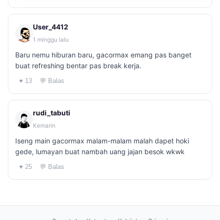
User_4412
1 minggu lalu
Baru nemu hiburan baru, gacormax emang pas banget
buat refreshing bentar pas break kerja.
♥ 13
💬 Balas
rudi_tabuti
Kemarin
Iseng main gacormax malam-malam malah dapet hoki
gede, lumayan buat nambah uang jajan besok wkwk
♥ 25
💬 Balas