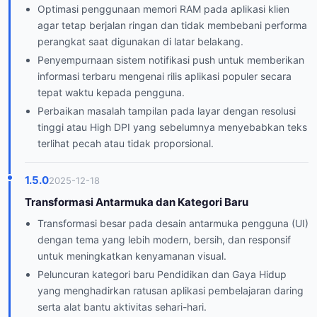
Optimasi penggunaan memori RAM pada aplikasi klien
agar tetap berjalan ringan dan tidak membebani performa
perangkat saat digunakan di latar belakang.
Penyempurnaan sistem notifikasi push untuk memberikan
informasi terbaru mengenai rilis aplikasi populer secara
tepat waktu kepada pengguna.
Perbaikan masalah tampilan pada layar dengan resolusi
tinggi atau High DPI yang sebelumnya menyebabkan teks
terlihat pecah atau tidak proporsional.
1.5.0
2025-12-18
Transformasi Antarmuka dan Kategori Baru
Transformasi besar pada desain antarmuka pengguna (UI)
dengan tema yang lebih modern, bersih, dan responsif
untuk meningkatkan kenyamanan visual.
Peluncuran kategori baru Pendidikan dan Gaya Hidup
yang menghadirkan ratusan aplikasi pembelajaran daring
serta alat bantu aktivitas sehari-hari.