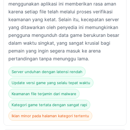
menggunakan aplikasi ini memberikan rasa aman
karena setiap file telah melalui proses verifikasi
keamanan yang ketat. Selain itu, kecepatan server
yang ditawarkan oleh penyedia ini memungkinkan
pengguna mengunduh data game berukuran besar
dalam waktu singkat, yang sangat krusial bagi
pemain yang ingin segera masuk ke arena
pertandingan tanpa menunggu lama.
Server unduhan dengan latensi rendah
Update versi game yang selalu tepat waktu
Keamanan file terjamin dari malware
Kategori game tertata dengan sangat rapi
Iklan minor pada halaman kategori tertentu