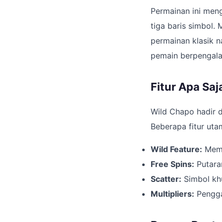
Permainan ini meng
tiga baris simbol.
permainan klasik 
pemain berpengala
Fitur Apa Saj
Wild Chapo hadir d
Beberapa fitur ut
Wild Feature:
Memb
Free Spins:
Putara
Scatter:
Simbol khu
Multipliers:
Pengga