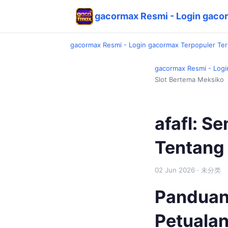
gacormax Resmi - Login gaco
gacormax Resmi - Login gacormax Terpopuler Ter
gacormax Resmi - Logi
Slot Bertema Meksiko
afafl: S
Tentang
02 Jun 2026
· 未分类
Panduan
Petuala