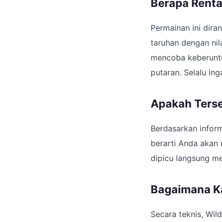
Berapa Renta
Permainan ini dir
taruhan dengan nil
mencoba keberuntu
putaran. Selalu in
Apakah Terse
Berdasarkan inform
berarti Anda akan 
dipicu langsung me
Bagaimana Ka
Secara teknis, Wil