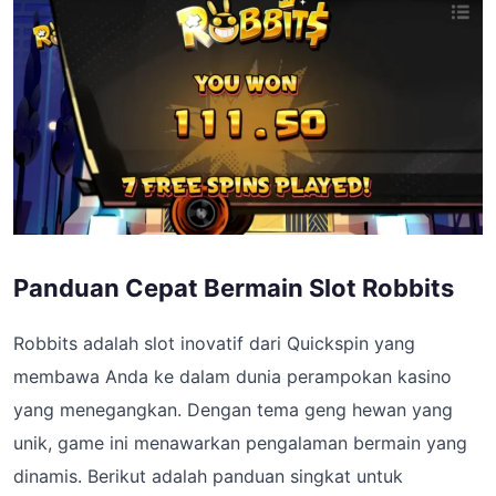
Panduan Cepat Bermain Slot Robbits
Robbits adalah slot inovatif dari Quickspin yang
membawa Anda ke dalam dunia perampokan kasino
yang menegangkan. Dengan tema geng hewan yang
unik, game ini menawarkan pengalaman bermain yang
dinamis. Berikut adalah panduan singkat untuk