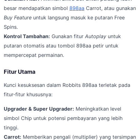
besar mendapatkan simbol
898aa
Carrot, atau gunakan
Buy Feature
untuk langsung masuk ke putaran Free
Spins.
Kontrol Tambahan:
Gunakan fitur
Autoplay
untuk
putaran otomatis atau tombol 898aa petir untuk
mempercepat permainan.
Fitur Utama
Kunci kesuksesan dalam Robbits 898aa terletak pada
fitur-fitur khususnya:
Upgrader & Super Upgrader:
Meningkatkan level
simbol Chip untuk potensi pembayaran yang lebih
tinggi.
Carrot:
Memberikan pengali (multiplier) yang tersimpan